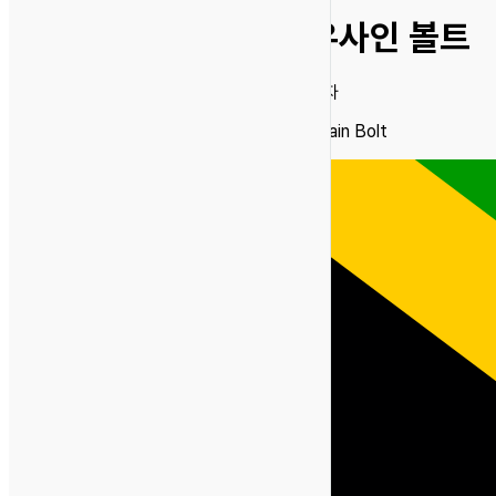
우사인 볼트
남자
Usain Bolt