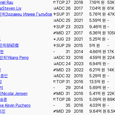
riël Rau
TOP
27
2018
7.16억 원
53K
a
Steven Liv
ADC
26
2017
7.04억 원
61K
은퇴
Здравец Илиев Гълъбов
SUP
31
2017
5.76억 원
47K
伟
ADC
25
2021
5.59억 원
-
SUP
23
2023
9.46억 원
-
MID
27
2017
6.36억 원
105
威
JUG
23
2021
5.25억 원
-
은퇴
胡碩傑
SUP
29
2015
5억 원
-
현
-
31
2014
4.66억 원
17K
은퇴
Yiliang Peng
ADC
33
2016
4.59억 원
224
ADC
24
2023
6.94억 원
-
우
MID
23
2022
6.21억 원
14K
김종인
ADC
32
2015
5.29억 원
-
성
TOP
31
2016
13.5억 원
-
석
-
29
2014
5.69억 원
-
퇴
Nicolaj Jensen
MID
31
2016
5.41억 원
22K
승훈
TOP
28
2015
5.09억 원
89K
ke Kevin Puchero
-
35
2016
4.03억 원
-
의진
MID
29
2018
9.64억 원
8.5