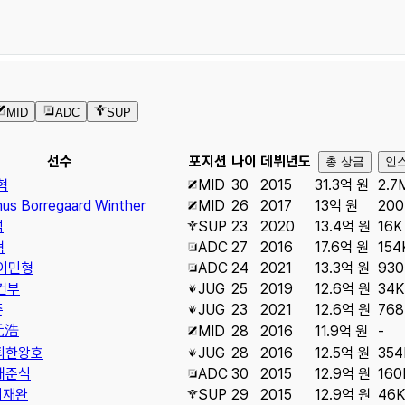
MID
ADC
SUP
선수
포지션
나이
데뷔년도
총 상금
인
혁
MID
30
2015
31.3억 원
2.7
us Borregaard Winther
MID
26
2017
13억 원
200
석
SUP
23
2020
13.4억 원
16K
혁
ADC
27
2016
17.6억 원
154
이민형
ADC
24
2021
13.3억 원
930
건부
JUG
25
2019
12.6억 원
34K
준
JUG
23
2021
12.6억 원
768
元浩
MID
28
2016
11.9억 원
-
퇴
한왕호
JUG
28
2016
12.5억 원
354
배준식
ADC
30
2015
12.9억 원
160
이재완
SUP
29
2015
12.9억 원
46K