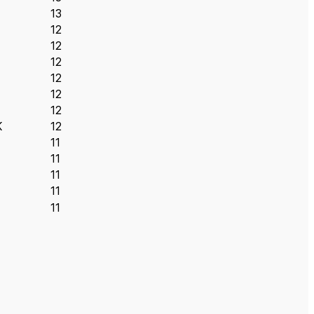
13
12
12
12
12
12
12
K
12
11
11
11
11
11