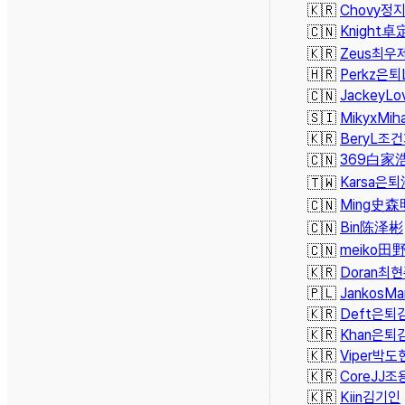
12
🇰🇷
Chovy
정
Knight
卓
13
🇨🇳
14
🇰🇷
Zeus
최우
15
🇭🇷
Perkz
은퇴
JackeyLo
16
🇨🇳
17
🇸🇮
Mikyx
Mih
18
🇰🇷
BeryL
조건
369
白家
19
🇨🇳
Karsa
은퇴
20
🇹🇼
Ming
史森
21
🇨🇳
Bin
陈泽彬
22
🇨🇳
meiko
田
23
🇨🇳
24
🇰🇷
Doran
최현
25
🇵🇱
Jankos
Ma
26
🇰🇷
Deft
은퇴
27
🇰🇷
Khan
은퇴
28
🇰🇷
Viper
박도
29
🇰🇷
CoreJJ
조
30
🇰🇷
Kiin
김기인