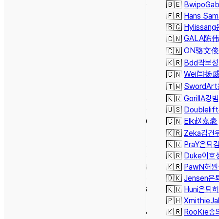
50
🇧🇪
Bwipo
Gab
51
🇫🇷
Hans Sam
52
🇧🇬
Hylissang
GALA
陈
53
🇨🇳
ON
骆文俊
54
🇨🇳
55
🇰🇷
Bdd
곽보성
Wei
闫扬
56
🇨🇳
SwordArt
57
🇹🇼
58
🇰🇷
GorillA
강범
59
🇺🇸
Doublelift
Elk
赵嘉豪
60
🇨🇳
61
🇰🇷
Zeka
김건
62
🇰🇷
PraY
은퇴
63
🇰🇷
Duke
이호
64
🇰🇷
PawN
허원
65
🇩🇰
Jensen
은
66
🇰🇷
Huni
은퇴
허
67
🇵🇭
Xmithie
Ja
68
🇰🇷
RooKie
송