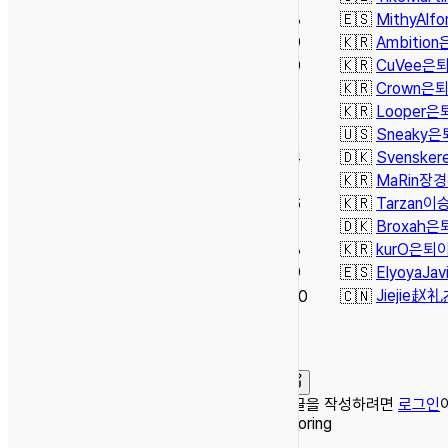
88
🇪🇸
Mithy
Alfo
89
🇰🇷
Ambition
90
🇰🇷
CuVee
은
91
🇰🇷
Crown
은
92
🇰🇷
Looper
은
93
🇺🇸
Sneaky
은
94
🇩🇰
Svensker
95
🇰🇷
MaRin
장경
96
🇰🇷
Tarzan
이
97
🇩🇰
Broxah
은
98
🇰🇷
kurO
은퇴
99
🇪🇸
Elyoya
Jav
Jiejie
赵礼
100
🇨🇳
댓글을 작성하려면
로그인
Scoring