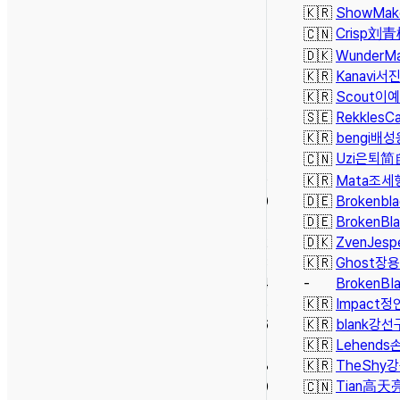
31
🇰🇷
ShowMak
Crisp
刘青
32
🇨🇳
33
🇩🇰
Wunder
Ma
34
🇰🇷
Kanavi
서
35
🇰🇷
Scout
이예
36
🇸🇪
Rekkles
Ca
37
🇰🇷
bengi
배성
Uzi
은퇴
简
38
🇨🇳
39
🇰🇷
Mata
조세
40
🇩🇪
Brokenbl
41
🇩🇪
BrokenBl
42
🇩🇰
Zven
Jesp
43
🇰🇷
Ghost
장용
44
-
BrokenBI
45
🇰🇷
Impact
정
46
🇰🇷
blank
강선
47
🇰🇷
Lehends
48
🇰🇷
TheShy
강
Tian
高天
49
🇨🇳