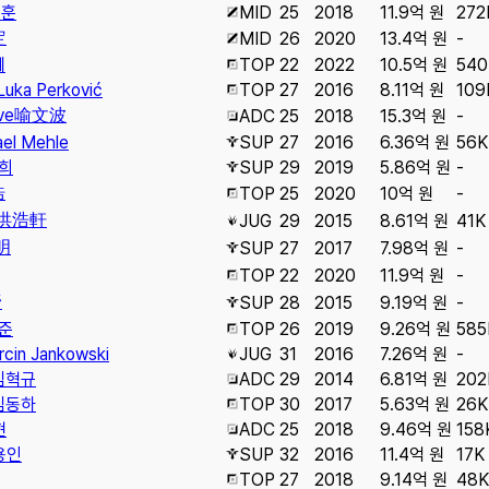
지훈
MID
25
2018
11.9억 원
272
定
MID
26
2020
13.4억 원
-
제
TOP
22
2022
10.5억 원
540
Luka Perković
TOP
27
2016
8.11억 원
109
ve
喻文波
ADC
25
2018
15.3억 원
-
ael Mehle
SUP
27
2016
6.36억 원
56K
희
SUP
29
2019
5.86억 원
-
浩
TOP
25
2020
10억 원
-
洪浩軒
JUG
29
2015
8.61억 원
41K
明
SUP
27
2017
7.98억 원
-
TOP
22
2020
11.9억 원
-
野
SUP
28
2015
9.19억 원
-
준
TOP
26
2019
9.26억 원
585
rcin Jankowski
JUG
31
2016
7.26억 원
-
김혁규
ADC
29
2014
6.81억 원
202
김동하
TOP
30
2017
5.63억 원
26K
현
ADC
25
2018
9.46억 원
158
용인
SUP
32
2016
11.4억 원
17K
TOP
27
2018
9.14억 원
48K