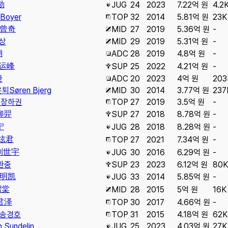
勋
JUG
24
2023
7.22억 원
4.2
 Boyer
TOP
32
2014
5.81억 원
23K
曾奇
MID
27
2019
5.36억 원
-
상
MID
29
2019
5.31억 원
-
翔
ADC
28
2019
4.8억 원
-
运峰
SUP
25
2022
4.21억 원
-
환
ADC
20
2023
4억 원
203
은퇴
Søren Bjerg
MID
30
2014
3.77억 원
237
퇴
장하권
TOP
27
2019
3.5억 원
-
柳羿
SUP
27
2018
8.78억 원
-
宁
JUG
28
2018
8.28억 원
-
炫君
TOP
27
2021
7.34억 원
-
刘世宇
JUG
30
2016
6.29억 원
-
환중
SUP
23
2023
6.12억 원
80K
明凯
JUG
33
2014
5.85억 원
-
熠棠
MID
28
2015
5억 원
16K
君泽
TOP
30
2017
4.66억 원
-
송경호
TOP
31
2015
4.18억 원
62K
n Sundelin
JUG
25
2023
4.03억 원
27K