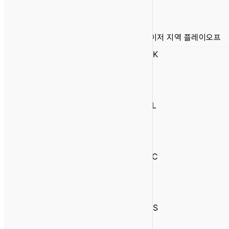
–
–
메이저 지역 플레이오프
LCK
2
1
–
–
LPL
2
1
–
–
LEC
2
1
–
–
LCS
2
1