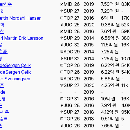
er
허수
MID
26
2019
7.59억 원
83K
松
SUP
27
2019
7.29억 원
-
rtin Nordahl Hansen
TOP
27
2016
6억 원
17K
진혁
JUG
25
2020
9.38억 원
52K
찬
MID
28
2016
7.6억 원
59K
rl Martin Erik Larsson
SUP
29
2014
6.56억 원
380
웅
JUG
32
2015
11.5억 원
16K
自豪
ADC
29
2014
7.25억 원
-
형
SUP
32
2014
7.25억 원
107
ade
Sergen Çelik
TOP
26
2019
6.22억 원
54K
ade
Sergen Çelik
TOP
26
2019
6.22억 원
54K
er Svenningsen
ADC
29
2015
5.86억 원
-
준
SUP
27
2020
4.25억 원
11K
ade
-
-
2019
-
-
언영
TOP
31
2016
10억 원
16K
구
JUG
28
2016
7.9억 원
4.0
손시우
SUP
27
2018
4.12억 원
95K
승록
TOP
26
2018
9.51억 원
5
亮
JUG
26
2019
7.65억 원
-