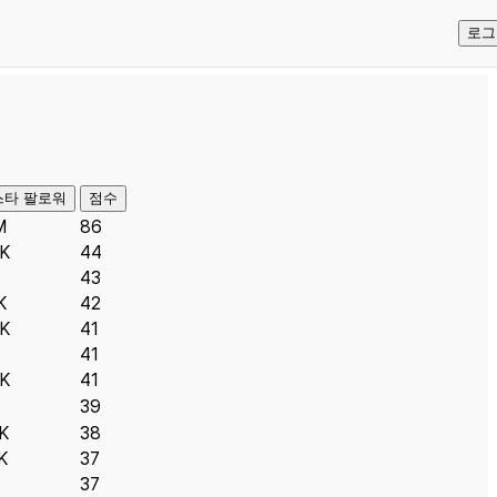
로그
스타 팔로워
점수
M
86
K
44
43
K
42
K
41
41
K
41
39
K
38
K
37
37