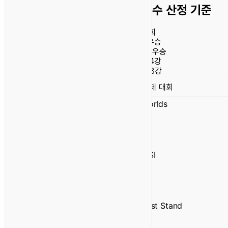
점수 산정 기준
대회
우승
W
준우승
F
4강
SF
8강
QF
국제 대회
Worlds
8
4
2
1
MSI
4
2
1
–
First Stand
2
–