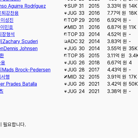
nso Aguirre Rodríguez
SUP
31
2015
3.33억 원
14K
은퇴
강찬용
JUG
33
2016
7.77억 원
18K
퇴
이성진
TOP
29
2016
6.92억 원
-
퇴
이민호
MID
31
2016
6.87억 원
11K
퇴
장형석
TOP
33
2014
4.52억 원
-
퇴
Zachary Scuderi
ADC
32
2014
3.83억 원
-
en
Dennis Johnsen
JUG
30
2014
3.55억 원
35K
환
TOP
35
2015
3.11억 원
3.4
승용
JUG
26
2018
6.67억 원
4
퇴
Mads Brock-Pedersen
JUG
28
2017
4.43억 원
-
이서행
MID
32
2015
3.91억 원
17K
ier Prades Batalla
JUG
26
2021
3.42억 원
50K
杰
JUG
24
2021
3.38억 원
-
이 필요합니다.