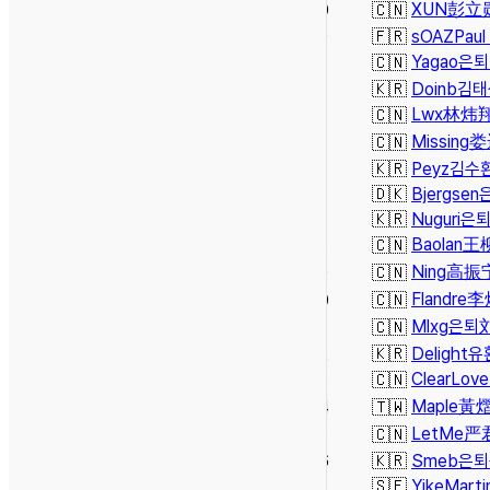
XUN
彭立
69
🇨🇳
70
🇫🇷
sOAZ
Paul
Yagao
은퇴
71
🇨🇳
72
🇰🇷
Doinb
김태
Lwx
林炜
73
🇨🇳
Missing
娄
74
🇨🇳
75
🇰🇷
Peyz
김수
76
🇩🇰
Bjergsen
77
🇰🇷
Nuguri
은
Baolan
王
78
🇨🇳
Ning
高振
79
🇨🇳
Flandre
李
80
🇨🇳
Mlxg
은퇴
81
🇨🇳
82
🇰🇷
Delight
유
ClearLove
83
🇨🇳
Maple
黃
84
🇹🇼
LetMe
严
85
🇨🇳
86
🇰🇷
Smeb
은퇴
87
🇸🇪
Yike
Marti