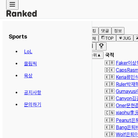
랭킹
댓글
정보
Sports
전체
TOP
JUG
LoL
국적
순위
▲
1
🇰🇷
Faker
이상
올림픽
2
🇩🇰
Caps
Rasm
육상
3
🇰🇷
Keria
류민
4
🇰🇷
Ruler
박재
5
🇰🇷
Gumayusi
공지사항
6
🇰🇷
Canyon
김
문의하기
7
🇰🇷
Oner
문현
xiaohu
李
8
🇨🇳
9
🇰🇷
Peanut
은
10
🇰🇷
Bang
은퇴
11
🇰🇷
Wolf
은퇴