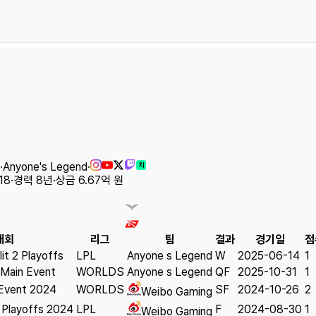
·
Anyone's Legend
·
치
18
·
경력
8
년
·
상금
6.67억 원
대회
리그
팀
결과
경기일
점
it 2 Playoffs
LPL
Anyone s Legend
W
2025-06-14
1
 Main Event
WORLDS
Anyone s Legend
QF
2025-10-31
1
 Event 2024
WORLDS
SF
2024-10-26
2
Weibo Gaming
Playoffs 2024
LPL
F
2024-08-30
1
Weibo Gaming