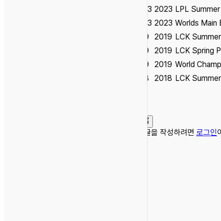
S13
2023
LPL Summer 
S13
2023
Worlds Main
S9
2019
LCK Summer 
S9
2019
LCK Spring P
S9
2019
World Champ
S8
2018
LCK Summer 
댓글을 작성하려면
로그인