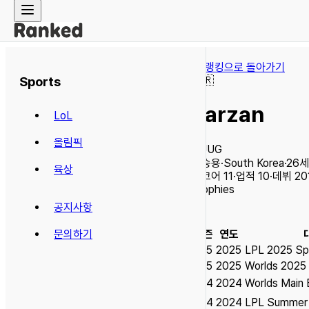
← 랭킹으로 돌아가기
Sports
🇰🇷
Tarzan
LoL
올림픽
JUG
이승용
·
South Korea
·
26
세
육상
스코어
11
·
업적
10
·
데뷔
20
Trophies
공지사항
시즌
연도
문의하기
S15
2025
LPL 2025 Spl
S15
2025
Worlds 2025
S14
2024
Worlds Main
S14
2024
LPL Summer 