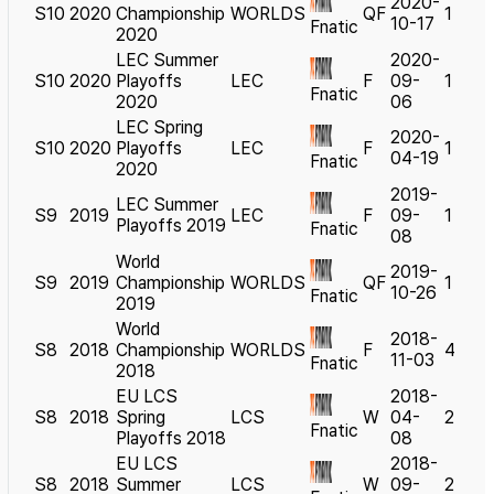
2020-
S10
2020
Championship
WORLDS
QF
1
10-17
Fnatic
2020
LEC Summer
2020-
S10
2020
Playoffs
LEC
F
09-
1
Fnatic
2020
06
LEC Spring
2020-
S10
2020
Playoffs
LEC
F
1
04-19
Fnatic
2020
2019-
LEC Summer
S9
2019
LEC
F
09-
1
Playoffs 2019
Fnatic
08
World
2019-
S9
2019
Championship
WORLDS
QF
1
10-26
Fnatic
2019
World
2018-
S8
2018
Championship
WORLDS
F
4
11-03
Fnatic
2018
EU LCS
2018-
S8
2018
Spring
LCS
W
04-
2
Fnatic
Playoffs 2018
08
EU LCS
2018-
S8
2018
Summer
LCS
W
09-
2