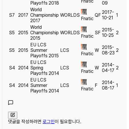
Fnatic
Playoffs 2018
09
World
2017-
S7
2017
Championship
WORLDS
QF
1
10-21
Fnatic
2017
World
2015-
S5
2015
Championship
WORLDS
SF
2
10-25
Fnatic
2015
EU LCS
2015-
S5
2015
Summer
LCS
W
2
08-23
Fnatic
Playoffs 2015
EU LCS
2014-
S4
2014
Spring
LCS
W
2
04-17
Fnatic
Playoffs 2014
EU LCS
2014-
S4
2014
Summer
LCS
F
1
08-17
Fnatic
Playoffs 2014
댓글을 작성하려면
로그인
이 필요합니다.