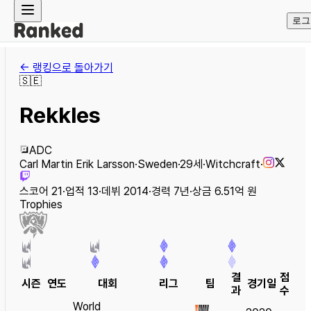
로그
← 랭킹으로 돌아가기
🇸🇪
Rekkles
ADC
Carl Martin Erik Larsson
·
Sweden
·
29
세
·
Witchcraft
·
스코어
21
·
업적
13
·
데뷔
2014
·
경력
7
년
·
상금
6.51억 원
Trophies
결
점
시즌
연도
대회
리그
팀
경기일
과
수
World