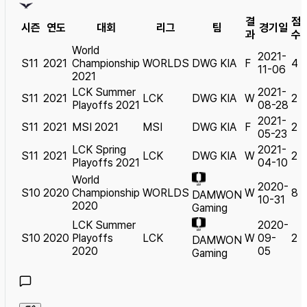
결
점
시즌
연도
대회
리그
팀
경기일
과
수
World
2021-
S11
2021
Championship
WORLDS
DWG KIA
F
4
11-06
2021
LCK Summer
2021-
S11
2021
LCK
DWG KIA
W
2
Playoffs 2021
08-28
2021-
S11
2021
MSI 2021
MSI
DWG KIA
F
2
05-23
LCK Spring
2021-
S11
2021
LCK
DWG KIA
W
2
Playoffs 2021
04-10
World
2020-
S10
2020
Championship
WORLDS
W
8
DAMWON
10-31
2020
Gaming
LCK Summer
2020-
S10
2020
Playoffs
LCK
W
09-
2
DAMWON
2020
05
Gaming