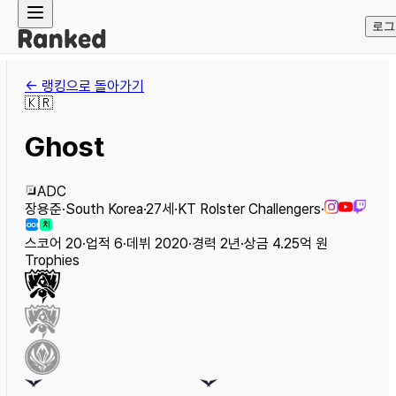
로그
← 랭킹으로 돌아가기
🇰🇷
Ghost
ADC
장용준
·
South Korea
·
27
세
·
KT Rolster Challengers
·
치
SOOP
스코어
20
·
업적
6
·
데뷔
2020
·
경력
2
년
·
상금
4.25억 원
Trophies