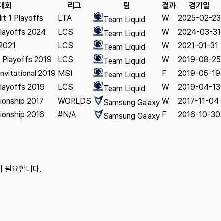
대회
리그
팀
결과
경기일
it 1 Playoffs
LTA
W
2025-02-23
Team Liquid
layoffs 2024
LCS
W
2024-03-31
Team Liquid
 2021
LCS
W
2021-01-31
Team Liquid
Playoffs 2019
LCS
W
2019-08-25
Team Liquid
nvitational 2019
MSI
F
2019-05-19
Team Liquid
layoffs 2019
LCS
W
2019-04-13
Team Liquid
ionship 2017
WORLDS
W
2017-11-04
Samsung Galaxy
ionship 2016
#N/A
F
2016-10-30
Samsung Galaxy
이 필요합니다.