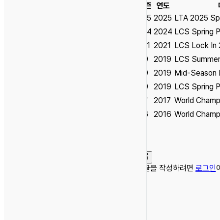
시즌
연도
S15
2025
LTA 2025 Spl
S14
2024
LCS Spring P
S11
2021
LCS Lock In
S9
2019
LCS Summer 
S9
2019
Mid-Season I
S9
2019
LCS Spring P
S7
2017
World Champ
S6
2016
World Champ
댓글을 작성하려면
로그인