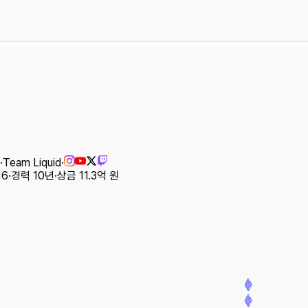
·
Team Liquid
·
16
·
경력
10
년
·
상금
11.3억 원