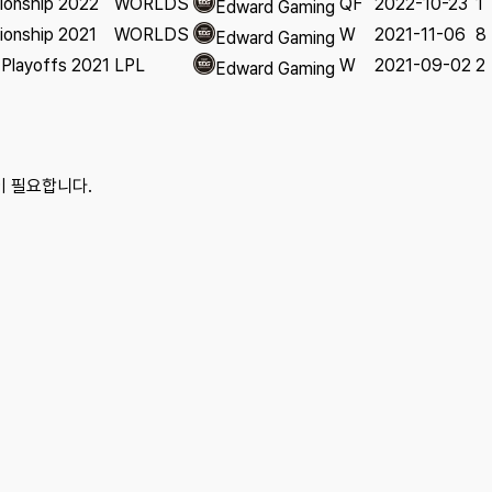
ionship 2022
WORLDS
QF
2022-10-23
1
Edward Gaming
ionship 2021
WORLDS
W
2021-11-06
8
Edward Gaming
Playoffs 2021
LPL
W
2021-09-02
2
Edward Gaming
이 필요합니다.