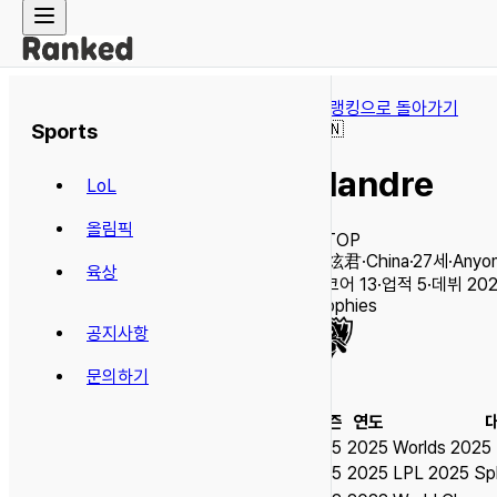
← 랭킹으로 돌아가기
Sports
🇨🇳
Flandre
LoL
올림픽
TOP
李炫君
·
China
·
27
세
·
Anyon
육상
스코어
13
·
업적
5
·
데뷔
202
Trophies
공지사항
문의하기
시즌
연도
S15
2025
Worlds 2025 
S15
2025
LPL 2025 Spl