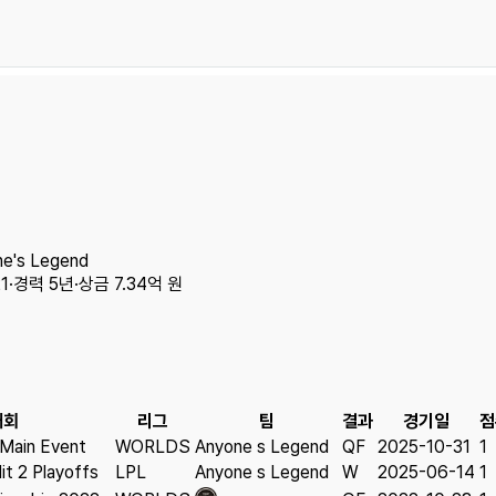
e's Legend
1
·
경력
5
년
·
상금
7.34억 원
대회
리그
팀
결과
경기일
점
Main Event
WORLDS
Anyone s Legend
QF
2025-10-31
1
it 2 Playoffs
LPL
Anyone s Legend
W
2025-06-14
1