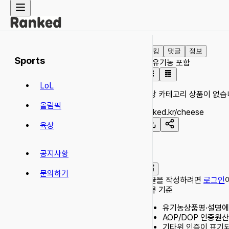
랭킹
댓글
정보
Sports
유기농 포함
LoL
해당 카테고리 상품이 없습
올림픽
ranked.kr/
cheese
육상
공지사항
문의하기
댓글을 작성하려면
로그인
분류 기준
유기농
상품명·설명에 o
AOP/DOP 인증
원산
기타
위 인증이 표기