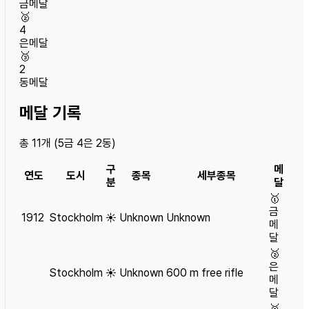
금메달
🥈
4
은메달
🥉
2
동메달
메달 기록
총
11
개 (
5
금
4
은
2
동)
구
메
연도
도시
종목
세부종목
분
달
🥇
금
1912
Stockholm
☀️
Unknown
Unknown
메
달
🥈
은
Stockholm
☀️
Unknown
600 m free rifle
메
달
🥈