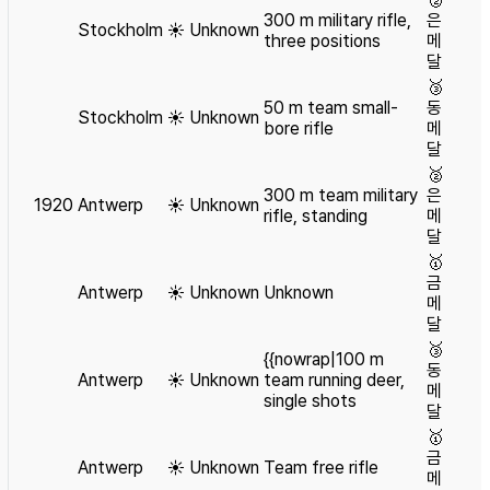
300 m military rifle,
은
Stockholm
☀️
Unknown
three positions
메
달
🥉
50 m team small-
동
Stockholm
☀️
Unknown
bore rifle
메
달
🥈
300 m team military
은
1920
Antwerp
☀️
Unknown
rifle, standing
메
달
🥇
금
Antwerp
☀️
Unknown
Unknown
메
달
🥉
{{nowrap|100 m
동
Antwerp
☀️
Unknown
team running deer,
메
single shots
달
🥇
금
Antwerp
☀️
Unknown
Team free rifle
메