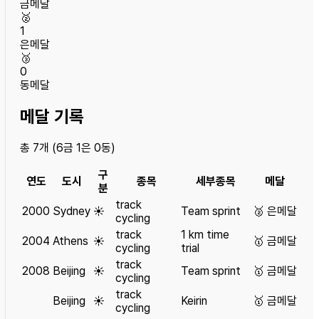
금메달
🥈
1
은메달
🥉
0
동메달
메달 기록
총
7
개 (
6
금
1
은
0
동)
구
연도
도시
종목
세부종목
메달
분
track
2000
Sydney
☀️
Team sprint
🥈
은메달
cycling
track
1 km time
2004
Athens
☀️
🥇
금메달
cycling
trial
track
2008
Beijing
☀️
Team sprint
🥇
금메달
cycling
track
Beijing
☀️
Keirin
🥇
금메달
cycling