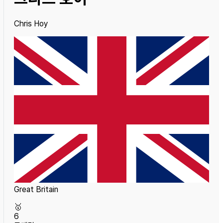
Chris Hoy
Great Britain
🥇
6