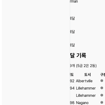
German
🥇
5
금메달
🥈
2
은메달
🥉
2
동메달
메달 기록
총
9
개 (
5
금
2
은
2
동)
연도
도시
구
❄️
1992
Albertville
❄️
1994
Lillehammer
❄️
Lillehammer
❄️
1998
Nagano