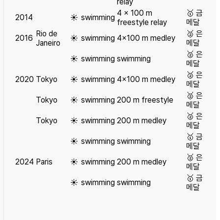
relay
4 x 100 m
🥇
금
2014
☀️
swimming
freestyle relay
메달
Rio de
🥈
은
2016
☀️
swimming
4×100 m medley
Janeiro
메달
🥈
은
☀️
swimming
swimming
메달
🥈
은
2020
Tokyo
☀️
swimming
4×100 m medley
메달
🥈
은
Tokyo
☀️
swimming
200 m freestyle
메달
🥈
은
Tokyo
☀️
swimming
200 m medley
메달
🥇
금
☀️
swimming
swimming
메달
🥈
은
2024
Paris
☀️
swimming
200 m medley
메달
🥇
금
☀️
swimming
swimming
메달