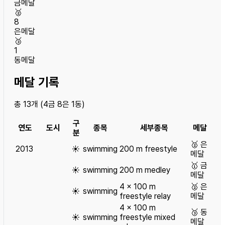
금메달
🥈
8
은메달
🥉
1
동메달
메달 기록
총
13
개 (
4
금
8
은
1
동)
구
연도
도시
종목
세부종목
메달
분
🥈
은
2013
☀️
swimming
200 m freestyle
메달
🥇
금
☀️
swimming
200 m medley
메달
4 x 100 m
🥈
은
☀️
swimming
freestyle relay
메달
4 x 100 m
🥉
동
☀️
swimming
freestyle mixed
메달