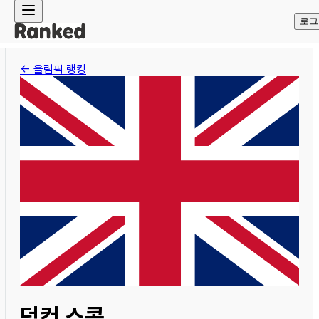
로그
← 올림픽 랭킹
덩컨 스콧