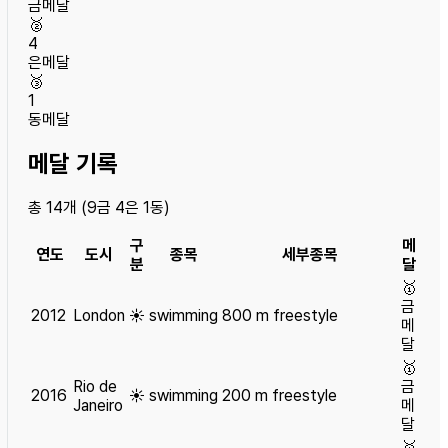
금메달
🥈
4
은메달
🥉
1
동메달
메달 기록
총
14
개 (
9
금
4
은
1
동)
구
메
연도
도시
종목
세부종목
분
달
🥇
금
2012
London
☀️
swimming
800 m freestyle
메
달
🥇
Rio de
금
2016
☀️
swimming
200 m freestyle
Janeiro
메
달
🥇