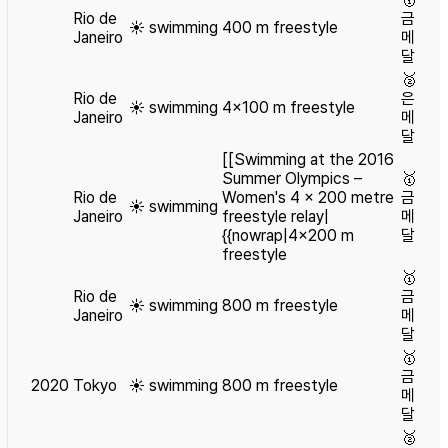
Rio de
금
☀️
swimming
400 m freestyle
Janeiro
메
달
🥈
Rio de
은
☀️
swimming
4×100 m freestyle
Janeiro
메
달
[[Swimming at the 2016
Summer Olympics –
🥇
Rio de
Women's 4 × 200 metre
금
☀️
swimming
Janeiro
freestyle relay|
메
{{nowrap|4×200 m
달
freestyle
🥇
Rio de
금
☀️
swimming
800 m freestyle
Janeiro
메
달
🥇
금
2020
Tokyo
☀️
swimming
800 m freestyle
메
달
🥈