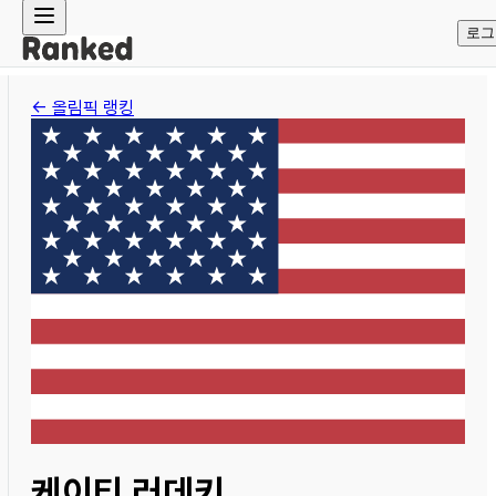
로그
← 올림픽 랭킹
케이티 러데키