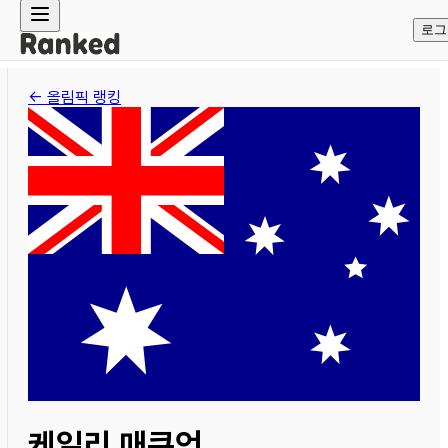
로그
← 올림픽 랭킹
케일리 매큐언