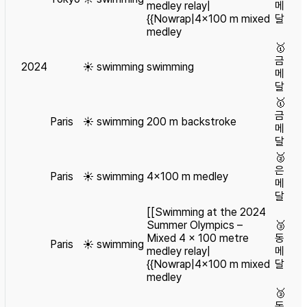
medley relay|
메
{{Nowrap|4×100 m mixed
달
medley
🥇
금
2024
☀️
swimming
swimming
메
달
🥇
금
Paris
☀️
swimming
200 m backstroke
메
달
🥈
은
Paris
☀️
swimming
4×100 m medley
메
달
[[Swimming at the 2024
Summer Olympics –
🥉
Mixed 4 × 100 metre
동
Paris
☀️
swimming
medley relay|
메
{{Nowrap|4×100 m mixed
달
medley
🥉
동