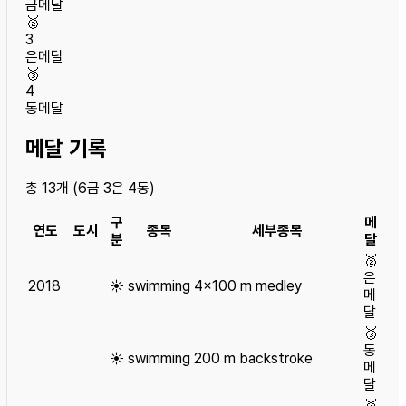
금메달
🥈
3
은메달
🥉
4
동메달
메달 기록
총
13
개 (
6
금
3
은
4
동)
구
메
연도
도시
종목
세부종목
분
달
🥈
은
2018
☀️
swimming
4×100 m medley
메
달
🥉
동
☀️
swimming
200 m backstroke
메
달
🥇