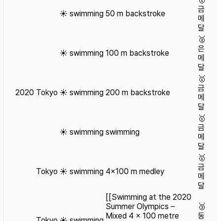
금
☀️
swimming
50 m backstroke
메
달
🥈
은
☀️
swimming
100 m backstroke
메
달
🥇
금
2020
Tokyo
☀️
swimming
200 m backstroke
메
달
🥇
금
☀️
swimming
swimming
메
달
🥇
금
Tokyo
☀️
swimming
4×100 m medley
메
달
[[Swimming at the 2020
Summer Olympics –
🥉
Mixed 4 × 100 metre
동
Tokyo
☀️
swimming