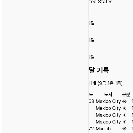
United States
🥇
9
금메달
🥈
1
은메달
🥉
1
동메달
메달 기록
총
11
개 (
9
금
1
은
1
동)
연도
도시
구분
1968
Mexico City
☀️
Mexico City
☀️
Mexico City
☀️
Mexico City
☀️
1972
Munich
☀️