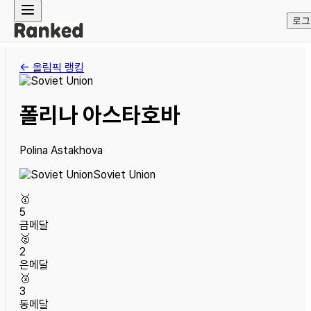
로그
← 올림픽 랭킹
폴리나 아스타호바
Polina Astakhova
Soviet Union
🥇
5
금메달
🥈
2
은메달
🥉
3
동메달