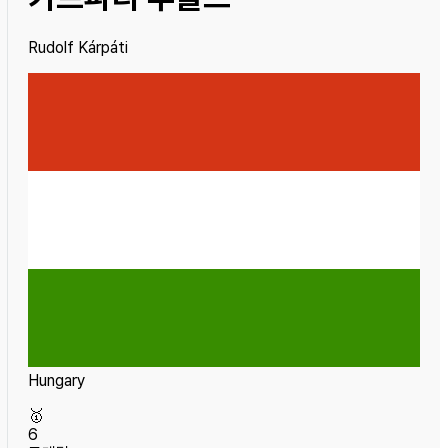
Rudolf Kárpáti
Hungary
🥇
6