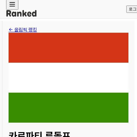
로그
← 올림픽 랭킹
카르파티 루돌프