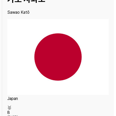
Sawao Katō
Japan
🥇
8