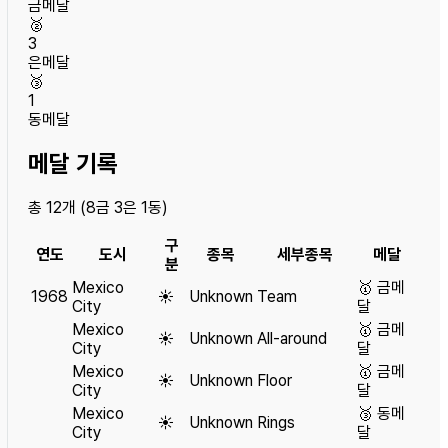
금메달
🥈
3
은메달
🥉
1
동메달
메달 기록
총
12
개 (
8
금
3
은
1
동)
구
연도
도시
종목
세부종목
메달
분
Mexico
🥇
금메
1968
☀️
Unknown
Team
City
달
Mexico
🥇
금메
☀️
Unknown
All-around
City
달
Mexico
🥇
금메
☀️
Unknown
Floor
City
달
Mexico
🥉
동메
☀️
Unknown
Rings
City
달