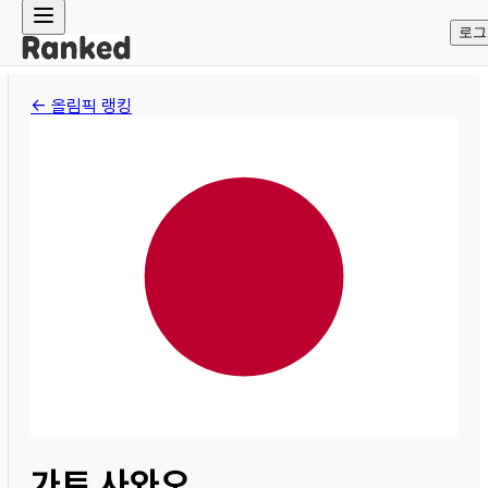
로그
← 올림픽 랭킹
가토 사와오